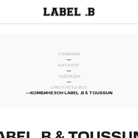
ОСТИ
ЛЕЙ
ОСТИ
ЛЕЙ
ГЛАВНАЯ
—
КАТАЛОГ
—
ОДЕЖДА
—
СМОТРЕТЬ ВСЕ
—
КОМБИНЕЗОН LABEL .B & TOUSSUN
BEL .B & TOUSSU